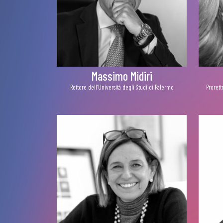
Massimo Midiri
Rettore dell’Università degli Studi di Palermo
Prorett